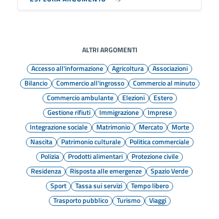
ALTRI ARGOMENTI
Accesso all'informazione
Agricoltura
Associazioni
Bilancio
Commercio all'ingrosso
Commercio al minuto
Commercio ambulante
Elezioni
Estero
Gestione rifiuti
Immigrazione
Imprese
Integrazione sociale
Matrimonio
Mercato
Morte
Nascita
Patrimonio culturale
Politica commerciale
Polizia
Prodotti alimentari
Protezione civile
Residenza
Risposta alle emergenze
Spazio Verde
Sport
Tassa sui servizi
Tempo libero
Trasporto pubblico
Turismo
Viaggi