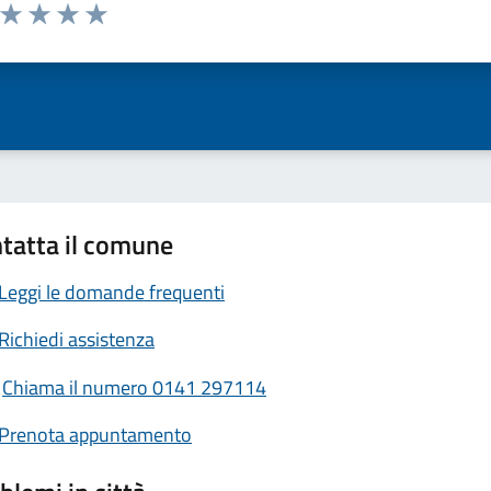
a da 1 a 5 stelle la pagina
ta 1 stelle su 5
Valuta 2 stelle su 5
Valuta 3 stelle su 5
Valuta 4 stelle su 5
Valuta 5 stelle su 5
tatta il comune
Leggi le domande frequenti
Richiedi assistenza
Chiama il numero 0141 297114
Prenota appuntamento