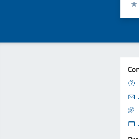
Valut
Valu
Con