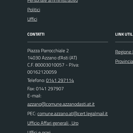
Personale amministrativo
Politici
Uffici
CONTATTI
LINK UTIL
Piazza Parrocchiale 2
Regione
14030 Azzano d'Asti (AT)
Provincia
C.F. 80003010057 - P.Iva:
00162120059
Telefono:
0141 297114
Fax: 0141 297907
E-mail:
PEC:
Ufficio Affari generali , Urp
Uffici e orari