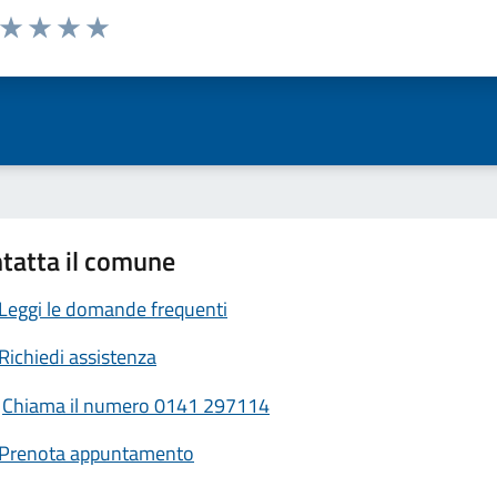
a da 1 a 5 stelle la pagina
ta 1 stelle su 5
Valuta 2 stelle su 5
Valuta 3 stelle su 5
Valuta 4 stelle su 5
Valuta 5 stelle su 5
tatta il comune
Leggi le domande frequenti
Richiedi assistenza
Chiama il numero 0141 297114
Prenota appuntamento