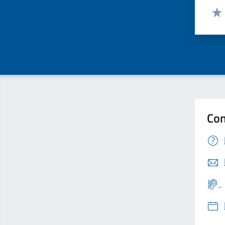
Valut
Valu
Con