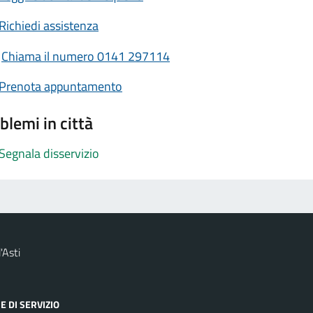
Richiedi assistenza
Chiama il numero 0141 297114
Prenota appuntamento
blemi in città
Segnala disservizio
'Asti
E DI SERVIZIO