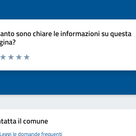
anto sono chiare le informazioni su questa
gina?
a da 1 a 5 stelle la pagina
ta 1 stelle su 5
Valuta 2 stelle su 5
Valuta 3 stelle su 5
Valuta 4 stelle su 5
Valuta 5 stelle su 5
tatta il comune
Leggi le domande frequenti