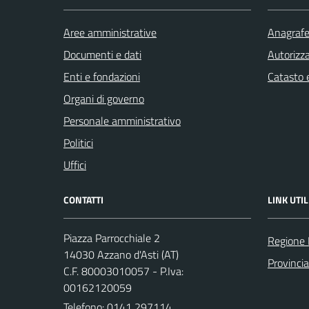
Aree amministrative
Anagrafe 
Documenti e dati
Autorizza
Enti e fondazioni
Catasto e
Organi di governo
Personale amministrativo
Politici
Uffici
CONTATTI
LINK UTIL
Piazza Parrocchiale 2
Regione
14030 Azzano d'Asti (AT)
Provincia
C.F. 80003010057 - P.Iva:
00162120059
Telefono:
0141 297114