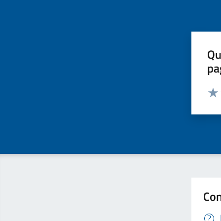
Qu
pa
Valut
Valu
Con